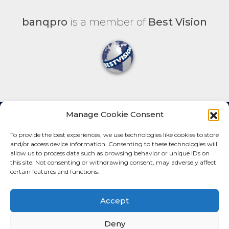
banqpro
is a member of
Best Vision
Manage Cookie Consent
Pristina
Vienna
Panama
To provide the best experiences, we use technologies like cookies to store
and/or access device information. Consenting to these technologies will
allow us to process data such as browsing behavior or unique IDs on
this site. Not consenting or withdrawing consent, may adversely affect
certain features and functions.
Accept
Fleischmanngasse 1/10,
1040 Vienna
Deny