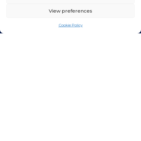
Waaggasse 5
View preferences
8001 Zurich – Switzerland
Cookie Policy
+43 1 503 07 30 (Vienna)
+41 58 307 05 55 (Switzerland)
ABOUT US
HOW IT WORKS
FEATURES