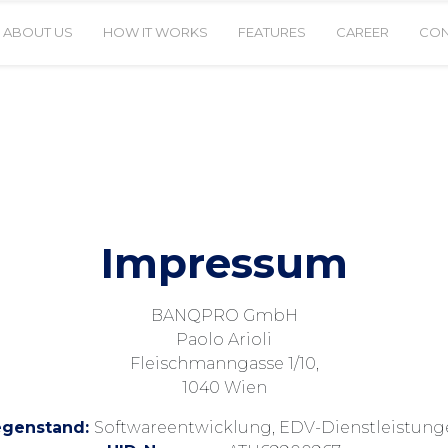
ABOUT US
HOW IT WORKS
FEATURES
CAREER
CON
Impressum
BANQPRO GmbH
Paolo Arioli
Fleischmanngasse 1/10,
1040 Wien
genstand:
Softwareentwicklung, EDV-Dienstleistunge