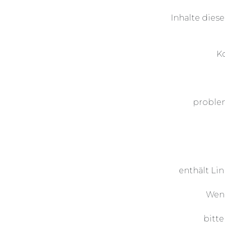
Inhalte dies
Ko
problem
enthält Lin
Wenn
bitte