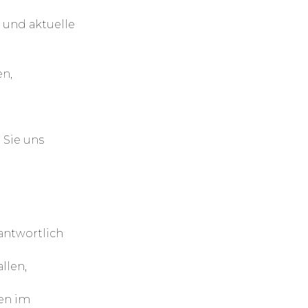
 und aktuelle
en,
 Sie uns
rantwortlich
llen,
ten im