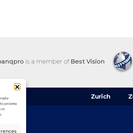
banqpro
is a member of
Best Vision
Zurich
Zug
and/or
 to process
 or
s.
erences