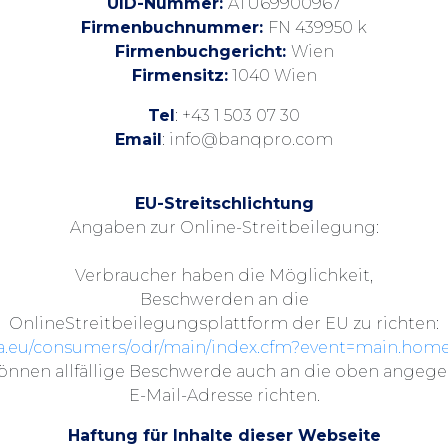
UID-Nummer:
ATU69900967
Firmenbuchnummer:
FN 439950 k
Firmenbuchgericht:
Wien
Firmensitz:
1040 Wien
Tel
: +43 1 503 07 30
Email
: info@banqpro.com
EU-Streitschlichtung
Angaben zur Online-Streitbeilegung:
Verbraucher haben die Möglichkeit,
Beschwerden an die
OnlineStreitbeilegungsplattform der EU zu richten:
opa.eu/consumers/odr/main/index.cfm?event=main.ho
können allfällige Beschwerde auch an die oben angeg
E-Mail-Adresse richten.
Haftung für Inhalte dieser Webseite