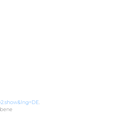
me2.show&lng=DE
.
ebene